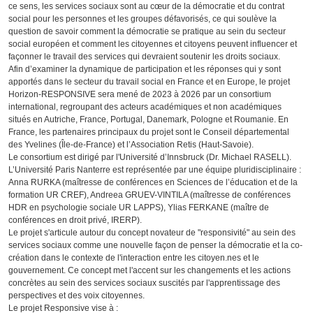
ce sens, les services sociaux sont au cœur de la démocratie et du contrat
social pour les personnes et les groupes défavorisés, ce qui soulève la
question de savoir comment la démocratie se pratique au sein du secteur
social européen et comment les citoyennes et citoyens peuvent influencer et
façonner le travail des services qui devraient soutenir les droits sociaux.
Afin d’examiner la dynamique de participation et les réponses qui y sont
apportés dans le secteur du travail social en France et en Europe, le projet
Horizon-RESPONSIVE sera mené de 2023 à 2026 par un consortium
international, regroupant des acteurs académiques et non académiques
situés en Autriche, France, Portugal, Danemark, Pologne et Roumanie. En
France, les partenaires principaux du projet sont le Conseil départemental
des Yvelines (Île-de-France) et l’Association Retis (Haut-Savoie).
Le consortium est dirigé par l'Université d’Innsbruck (Dr. Michael RASELL).
L’Université Paris Nanterre est représentée par une équipe pluridisciplinaire :
Anna RURKA (maîtresse de conférences en Sciences de l’éducation et de la
formation UR CREF), Andreea GRUEV-VINTILA (maîtresse de conférences
HDR en psychologie sociale UR LAPPS), Ylias FERKANE (maître de
conférences en droit privé, IRERP).
Le projet s'articule autour du concept novateur de "responsivité" au sein des
services sociaux comme une nouvelle façon de penser la démocratie et la co-
création dans le contexte de l'interaction entre les citoyen.nes et le
gouvernement. Ce concept met l'accent sur les changements et les actions
concrètes au sein des services sociaux suscités par l'apprentissage des
perspectives et des voix citoyennes.
Le projet Responsive vise à :