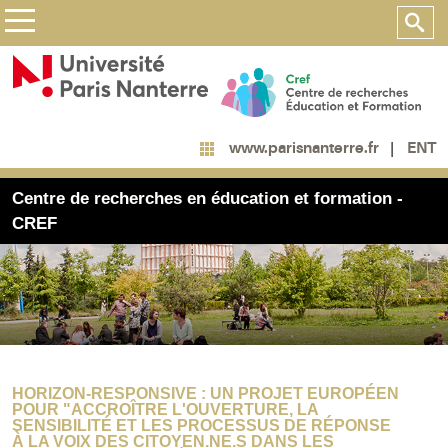
ENT
www.parisnanterre.fr
Centre de recherches en éducation et formation -
CREF
HORIZON-RESPONSIVE : UN PROJET EUROPÉEN
POUR "ACCROÎTRE L'OUVERTURE, LA
SENSIBILITÉ ET LES PROCESSUS DE RÉPONSE
À LA VOIX DES CITOYEN.NE.S DANS LES