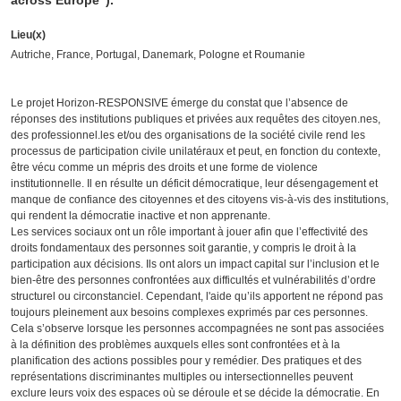
across Europe”).
Lieu(x)
Autriche, France, Portugal, Danemark, Pologne et Roumanie
Le projet Horizon-RESPONSIVE émerge du constat que l’absence de
réponses des institutions publiques et privées aux requêtes des citoyen.nes,
des professionnel.les et/ou des organisations de la société civile rend les
processus de participation civile unilatéraux et peut, en fonction du contexte,
être vécu comme un mépris des droits et une forme de violence
institutionnelle. Il en résulte un déficit démocratique, leur désengagement et
manque de confiance des citoyennes et des citoyens vis-à-vis des institutions,
qui rendent la démocratie inactive et non apprenante.
Les services sociaux ont un rôle important à jouer afin que l’effectivité des
droits fondamentaux des personnes soit garantie, y compris le droit à la
participation aux décisions. Ils ont alors un impact capital sur l’inclusion et le
bien-être des personnes confrontées aux difficultés et vulnérabilités d’ordre
structurel ou circonstanciel. Cependant, l'aide qu’ils apportent ne répond pas
toujours pleinement aux besoins complexes exprimés par ces personnes.
Cela s’observe lorsque les personnes accompagnées ne sont pas associées
à la définition des problèmes auxquels elles sont confrontées et à la
planification des actions possibles pour y remédier. Des pratiques et des
représentations discriminantes multiples ou intersectionnelles peuvent
exclure leurs voix des espaces où se déroule et se décide la démocratie. En